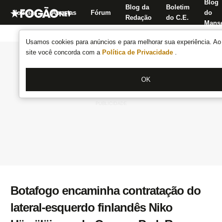
Blog
Blog da
Boletim
Notícias
Apostas
Fórum
do
Redação
do C.E.
Manse
Usamos cookies para anúncios e para melhorar sua experiência. Ao 
site você concorda com a
Política de Privacidade
.
OK
Botafogo encaminha contratação do
lateral-esquerdo finlandês Niko