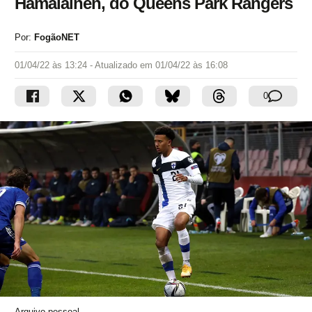
Hämäläinen, do Queens Park Rangers
Por:
FogãoNET
01/04/22 às 13:24
- Atualizado em
01/04/22 às 16:08
0
Arquivo pessoal