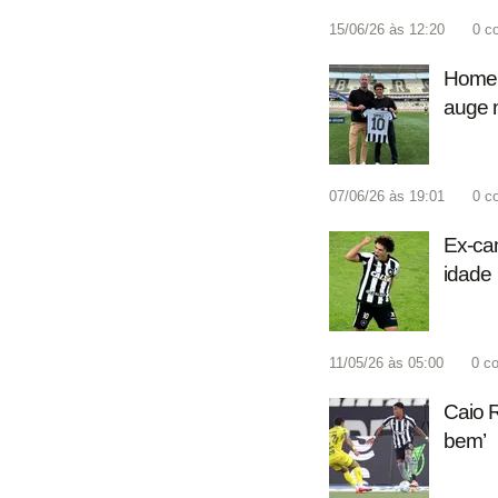
15/06/26 às 12:20
0
c
Homena
auge n
07/06/26 às 19:01
0
c
Ex-cam
idade
11/05/26 às 05:00
0
co
Caio R
bem’