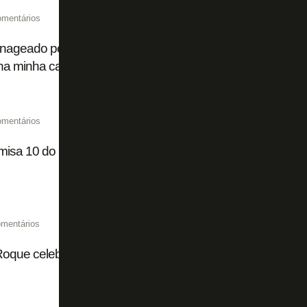
omentários
geado pelo Botafogo, Camilo se declara: 'Foi marcante na
a minha carreira'
omentários
isa 10 do Botafogo, Camilo anuncia aposentadoria do fut
mentários
oque celebra primeiro jogo no Botafogo: ‘Estava muito ans