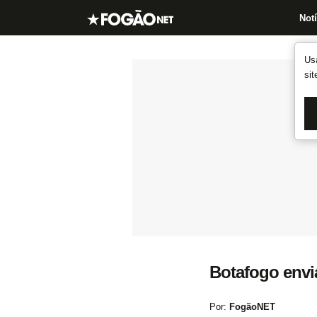
Notí
Us
si
Botafogo envi
Por:
FogãoNET