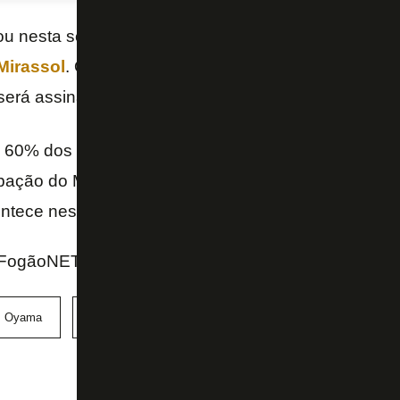
ou nesta sexta-feira o documento para concluir a co
Mirassol
. Os dois clubes já trocaram as minutas, e 
 será assinado, informa a Coluna do Venê Casagrand
 60% dos direitos econômicos. Oyama chegara ao 
ipação do Mirassol no Campeonato Paulista – a últi
contece neste fim de semana.
FogãoNET e Coluna do Venê (O Dia)
s Oyama
Mirassol