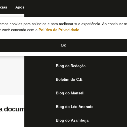
cias
Apostas
Fórum
Blog da Redação
Boletim do C.E.
Fechar menu principal
amos cookies para anúncios e para melhorar sua experiência. Ao continuar n
Notícias do Botafogo
te você concorda com a
Política de Privacidade
.
Fórum
OK
Jogos
Blog da Redação
Boletim do C.E.
Blog do Mansell
Blog do Léo Andrade
a documento para fechar compra de Luís
Blog do Azambuja