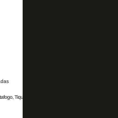
adas
afogo, Tiquinho Soares deixa o Mirassol e acerta com o Fo