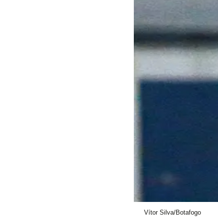
Vítor Silva/Botafogo