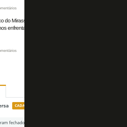
omentários
o do Mirassol, Guanaes critica arbitragem em derrota para
os enfrentando muitos adversários’
omentários