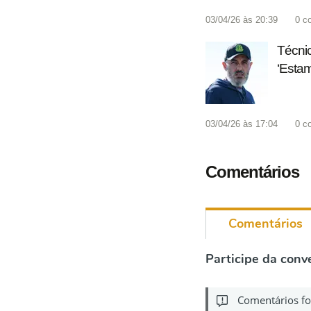
03/04/26 às 20:39
0
c
Técnic
‘Estam
03/04/26 às 17:04
0
c
Comentários