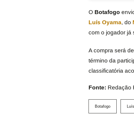
O
Botafogo
envi
Luís Oyama
, do
com o jogador já
A compra será de
término da partic
classificatória a
Fonte:
Redação 
Botafogo
Luí