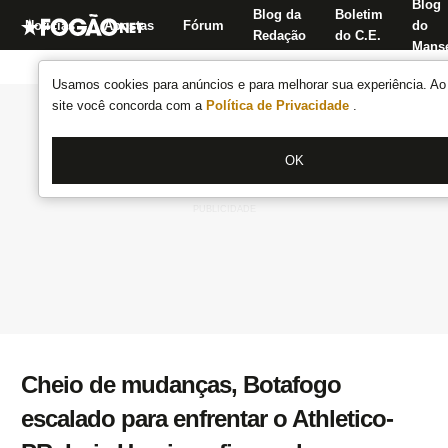
Blog
Blog da
Boletim
Notícias
Apostas
Fórum
do
Redação
do C.E.
Manse
Usamos cookies para anúncios e para melhorar sua experiência. Ao 
site você concorda com a
Política de Privacidade
.
OK
Cheio de mudanças, Botafogo
escalado para enfrentar o Athletico-