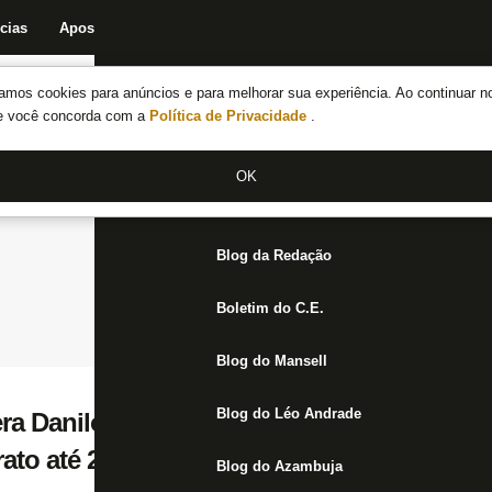
cias
Apostas
Fórum
Blog da Redação
Boletim do C.E.
Fechar menu principal
amos cookies para anúncios e para melhorar sua experiência. Ao continuar n
Notícias do Botafogo
te você concorda com a
Política de Privacidade
.
Fórum
OK
Jogos
Blog da Redação
Boletim do C.E.
Blog do Mansell
Blog do Léo Andrade
ra Danilo Barbosa na próxima semana par
rato até 2025
Blog do Azambuja