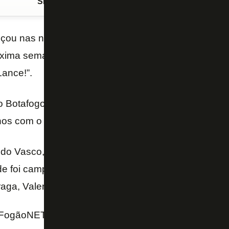
Siga o FogãoNET
no Google Discover
çou nas negociações por
Danilo Barbosa
e espera 
óxima semana para realizar exames médicos e assina
Lance!”.
 Botafogo sem custos, e o Glorioso dividirá os dire
anos com o
Nice
, da França.
do Vasco, Danilo Barbosa atuou por empréstimo pe
e foi campeão da Libertadores. O volante também 
aga, Valencia, Benfica e Standard Liège.
FogãoNET e Lance!