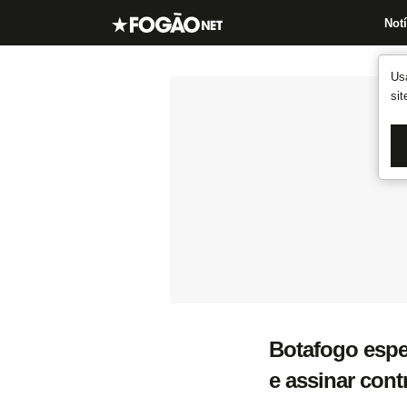
Notí
Us
si
Botafogo espe
e assinar cont