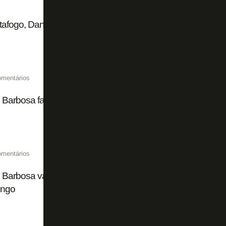
afogo, Danilo Barbosa desperta interesse do Vasco para 
omentários
 Barbosa faz visita ao Botafogo: 'Sempre um motivo de muit
omentários
 Barbosa vai ao Nilton Santos e prestigia Botafogo em clá
ngo