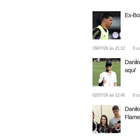
Ex-Bot
29/07/26 às 21:12
0
c
Danilo
aqui'
02/07/26 às 12:45
0
c
Danilo
Flame