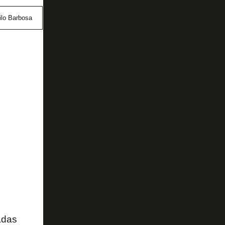
ilo Barbosa
Nice
adas