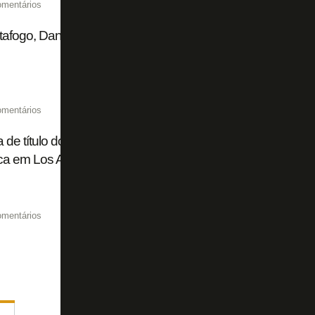
omentários
afogo, Danilo Barbosa é oferecido ao Grêmio de Luís Cast
omentários
 de título do PSG sobre Flamengo, ex-jogadores do Botafo
ica em Los Angeles
omentários