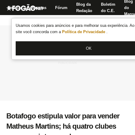
Blog
Blog da
Boletim
Notícias
Apostas
Fórum
do
Redação
do C.E.
Manse
Usamos cookies para anúncios e para melhorar sua experiência. Ao 
site você concorda com a
Política de Privacidade
.
OK
Botafogo estipula valor para vender
Matheus Martins; há quatro clubes