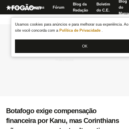
Blog
Blog da
Boletim
Notícias
Apostas
Fórum
do
Redação
do C.E.
Manse
Usamos cookies para anúncios e para melhorar sua experiência. Ao 
site você concorda com a
Política de Privacidade
.
OK
Botafogo exige compensação
financeira por Kanu, mas Corinthians