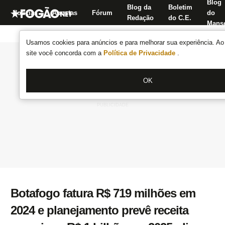
Blog
Blog da
Boletim
Notícias
Apostas
Fórum
do
Redação
do C.E.
Manse
Usamos cookies para anúncios e para melhorar sua experiência. Ao 
site você concorda com a
Política de Privacidade
.
OK
Botafogo fatura R$ 719 milhões em
2024 e planejamento prevê receita