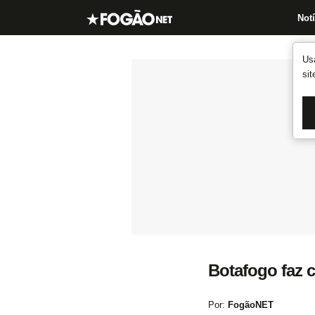
Notí
Us
si
Botafogo faz co
Por:
FogãoNET