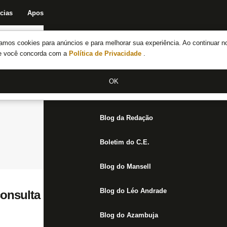
cias
Apostas
Fórum
Blog da Redação
Boletim do C.E.
Fechar menu principal
amos cookies para anúncios e para melhorar sua experiência. Ao continuar n
Notícias do Botafogo
te você concorda com a
Política de Privacidade
.
Fórum
OK
Jogos
Blog da Redação
Boletim do C.E.
Blog do Mansell
Blog do Léo Andrade
nsulta por lateral Igor Silva, que atua na F
Blog do Azambuja