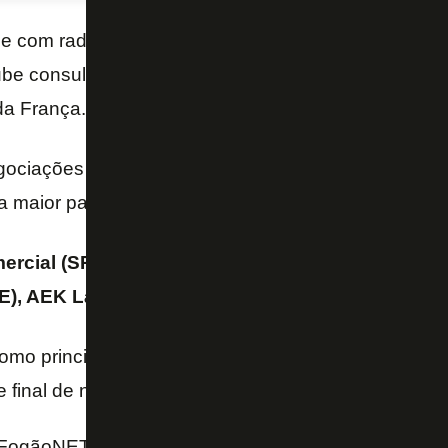
 com radar ligado no mercado internacional. De ac
ube consultou a situação do lateral-direito brasileiro
I
da França.
egociações não avançaram. O Lorient não deseja ven
 maior parte de sua carreira no exterior.
ercial (SP),
Igor Silva atuou por
Asteras Trípolis (
), AEK Larnaca (CYP) e Osijek (CRO)
antes de ch
o principal alvo para a lateral direita
Saravia
, que
 final de negociação.
FogãoNET e iG Esporte