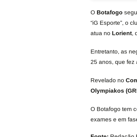
O
Botafogo
segue
“iG Esporte”, o cl
atua no
Lorient
, 
Entretanto, as n
25 anos, que fez a
Revelado no
Com
Olympiakos (GRE
O Botafogo tem com
exames e em fase
Fonte:
Redação 