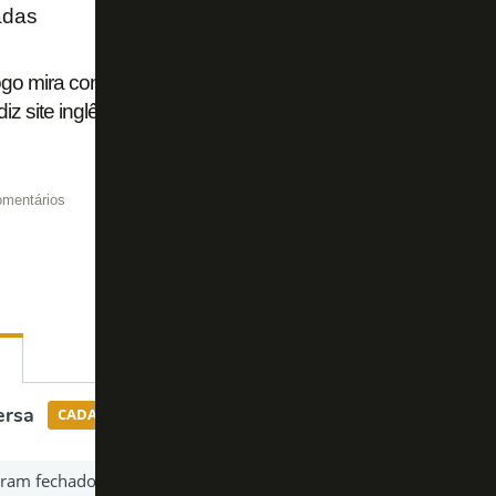
adas
go mira contratação de Eli Junior Kroupi, joia do Lorient, co
iz site inglês
omentários