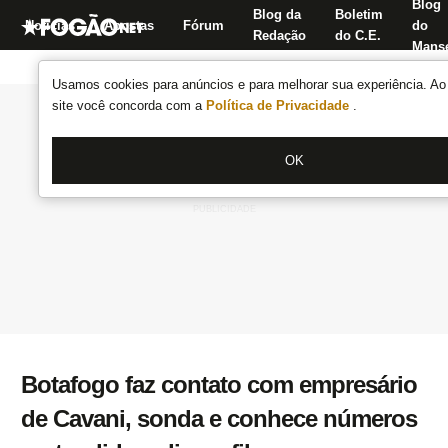
Blog
Blog da
Boletim
Notícias
Apostas
Fórum
do
Redação
do C.E.
Manse
Usamos cookies para anúncios e para melhorar sua experiência. Ao 
site você concorda com a
Política de Privacidade
.
OK
Botafogo faz contato com empresário
de Cavani, sonda e conhece números