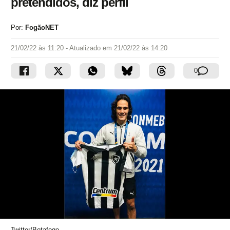
pretendidos, diz perfil
Por:
FogãoNET
21/02/22 às 11:20
- Atualizado em
21/02/22 às 14:20
0
Twitter/Botafogo