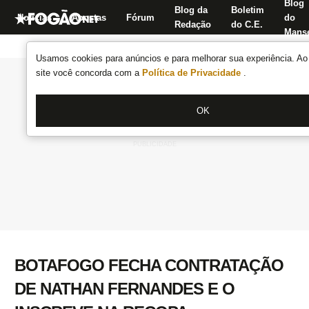
Blog
Blog da
Boletim
Notícias
Apostas
Fórum
do
Redação
do C.E.
Manse
Usamos cookies para anúncios e para melhorar sua experiência. Ao 
site você concorda com a
Política de Privacidade
.
OK
BOTAFOGO FECHA CONTRATAÇÃO
DE NATHAN FERNANDES E O