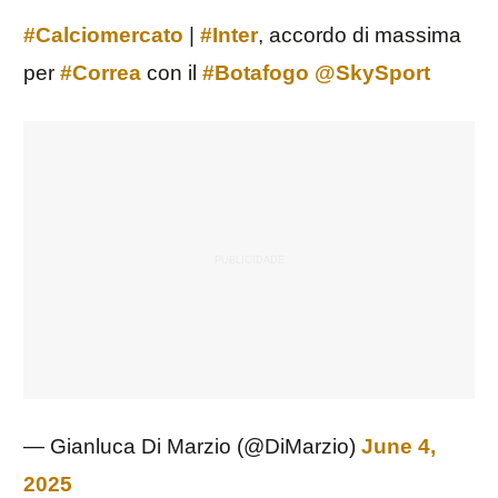
#Calciomercato
|
#Inter
, accordo di massima
per
#Correa
con il
#Botafogo
@SkySport
— Gianluca Di Marzio (@DiMarzio)
June 4,
2025