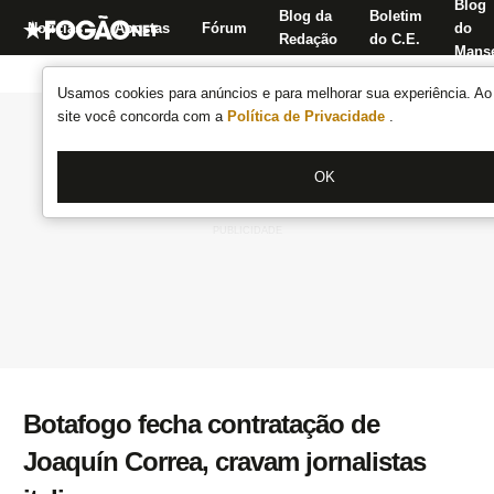
Blog
Blog da
Boletim
Notícias
Apostas
Fórum
do
Redação
do C.E.
Manse
Usamos cookies para anúncios e para melhorar sua experiência. Ao 
site você concorda com a
Política de Privacidade
.
OK
Botafogo fecha contratação de
Joaquín Correa, cravam jornalistas