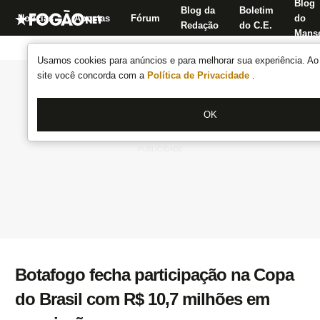
Blog
Blog da
Boletim
Notícias
Apostas
Fórum
do
Redação
do C.E.
Manse
Usamos cookies para anúncios e para melhorar sua experiência. Ao 
site você concorda com a
Política de Privacidade
.
OK
Botafogo fecha participação na Copa
do Brasil com R$ 10,7 milhões em