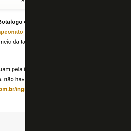
Siga o FogãoNET
no Google Discover
Botafogo
e
Flamengo
nesta quarta-feira, às 20h, no
peonato Carioca
, teve apenas oito mil ingressos 
meio da tarde desta terça, informa o repórter Bernar
uam pela internet, com os ingressos custando entre
ta, não haverá mais venda nos pontos físicos, apenas
om.br/ingresso
. A torcida alvinegra ocupará o lado 