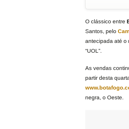
O clássico entre
Santos, pelo
Cam
antecipada até o 
“UOL”.
As vendas contin
partir desta quar
www.botafogo.c
negra, o Oeste.