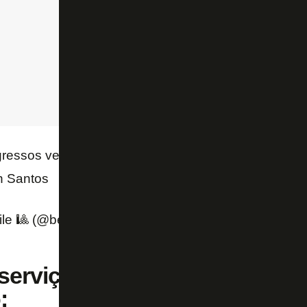
ngressos vendidos comercializados para Botafogo x
n Santos
le 🎱 (@bernardogentile)
February 22, 2022
 serviço completo de Botafog
: