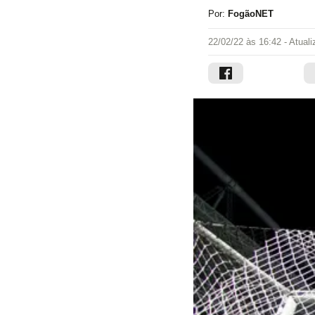
Por:
FogãoNET
22/02/22 às 16:42
- Atual