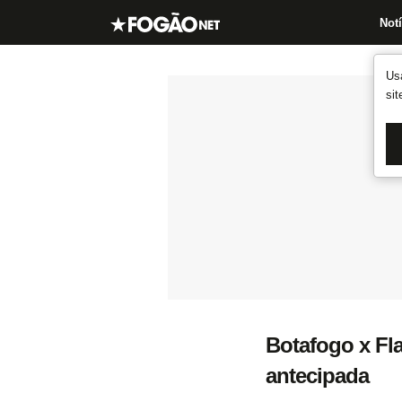
Notí
Us
si
Botafogo x Fl
antecipada