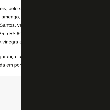
eis, pelo site
www.botafogo.com.br/ingresso
, a v
lamengo, clássico que será disputado na quarta-feir
 Santos, válido pela 8ª rodada do Campeonato Cari
5 e R$ 60. A venda física terá início na segunda-fei
 alvinegra está convocada a jogar junto com o time!
urança, a venda online de ingressos se dará até o h
a em pontos físicos no dia do jogo.