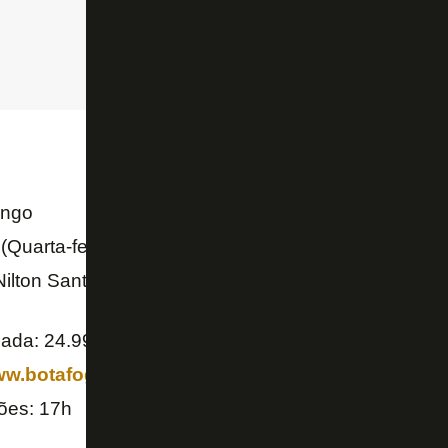
engo
(Quarta-feira), às 20h
Nilton Santos
zada: 24.999 ingressos
w.botafogo.com.br/ingresso
ões: 17h