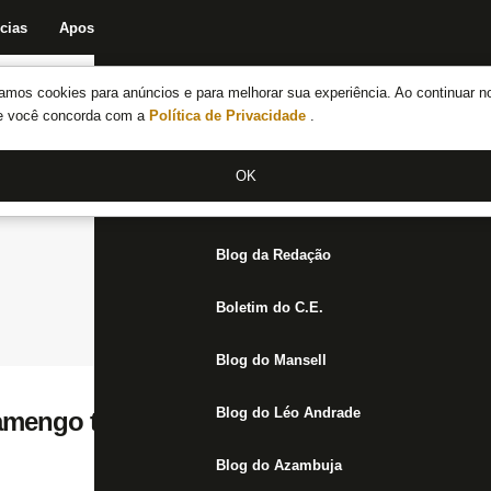
cias
Apostas
Fórum
Blog da Redação
Boletim do C.E.
Fechar menu principal
amos cookies para anúncios e para melhorar sua experiência. Ao continuar n
Notícias do Botafogo
te você concorda com a
Política de Privacidade
.
Fórum
OK
Jogos
Blog da Redação
Boletim do C.E.
Blog do Mansell
Blog do Léo Andrade
amengo tem apenas oito mil ingressos ven
Blog do Azambuja