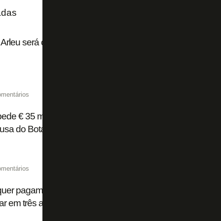
adas
Arleu será o árbitro de Botafogo x Fluminense pelo Campe
omentários
pede € 35 milhões fixos ao Flamengo por Luiz Henrique e pod
ausa do Botafogo
omentários
quer pagamento à vista por Luiz Henrique, ex-Botafogo; F
ar em três anos, diz site