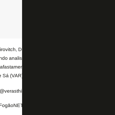
rovitch, Diretor da Comissão de Arbitragem na FER
ndo analisadas. O Botafogo pode pedir alguns escl
afastamento ou reciclagem do árbitro Grazianni Mac
 Sá (VAR).
(@verasthiago)
February 24, 2022
ogãoNET e Twitter do repórter Thiago Veras (Rádio