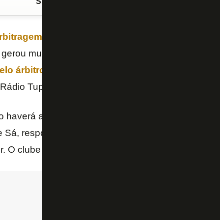
Siga o FogãoNET
no Google Discover
rbitragem
da
Ferj
está analisando as imagens do c
e gerou muita reclamação dos alvinegros por conta 
elo árbitro Grazianni Maciel Rocha
. A informação 
Rádio Tupi.
 haverá afastamento ou reciclagem nem do árbitro 
 Sá, responsável pelo VAR – e que não chamou Gra
r. O clube alvinegro ainda pode pedir esclarecimen