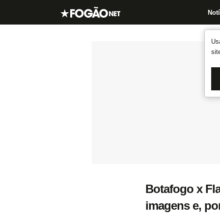
Notí
Us
si
Botafogo x Fl
imagens e, por