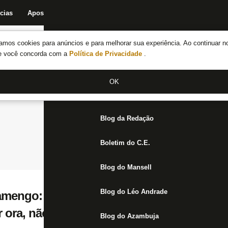
cias
Apostas
Fórum
Blog da Redação
Boletim do C.E.
Fechar menu principal
amos cookies para anúncios e para melhorar sua experiência. Ao continuar n
Notícias do Botafogo
te você concorda com a
Política de Privacidade
.
Fórum
OK
Jogos
Blog da Redação
Boletim do C.E.
Blog do Mansell
Blog do Léo Andrade
amengo: Comissão de Arbitragem da Ferj a
 ora, não pune árbitro e VAR
Blog do Azambuja