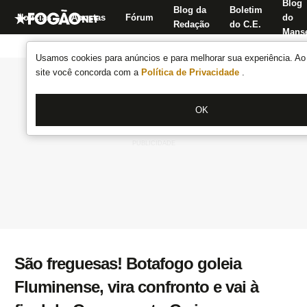
Blog
Blog da
Boletim
Notícias
Apostas
Fórum
do
Redação
do C.E.
Manse
Usamos cookies para anúncios e para melhorar sua experiência. Ao 
site você concorda com a
Política de Privacidade
.
OK
São freguesas! Botafogo goleia
Fluminense, vira confronto e vai à