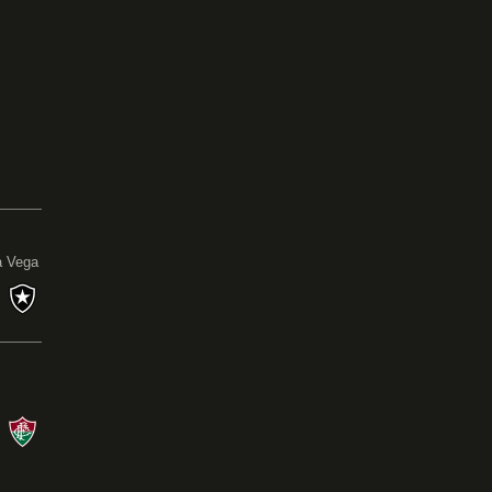
0
a Vega
s