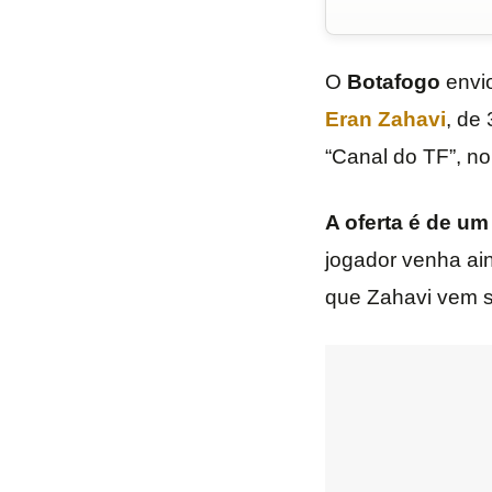
O
Botafogo
envi
Eran
Zahavi
, de
“Canal do TF”, no 
A oferta é de um
jogador venha ain
que Zahavi vem se