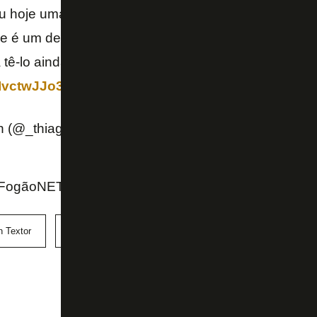
 hoje uma proposta oficial para Zahavi. O vínculo ser
e é um desejo do técnico Luís Castro. Caso o jogador
 tê-lo ainda nesta janela de transferências.
yIvctwJJo3
n (@_thiagofranklin)
March 24, 2022
ogãoNET, Lance! e Twitter do jornalista Thiago Fran
n Textor
PSV
Zahavi