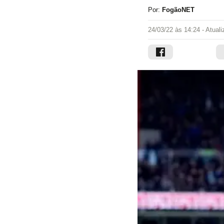
Por:
FogãoNET
24/03/22 às 14:24
- Atual