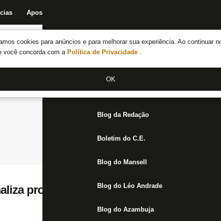
cias
Apostas
Fórum
Blog da Redação
Boletim do C.E.
Fechar menu principal
amos cookies para anúncios e para melhorar sua experiência. Ao continuar n
Notícias do Botafogo
te você concorda com a
Política de Privacidade
.
Fórum
OK
Jogos
Blog da Redação
Boletim do C.E.
Blog do Mansell
Blog do Léo Andrade
liza proposta por Zahavi e oferece contrat
Blog do Azambuja