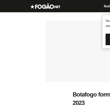
Notí
Us
si
Botafogo forma
2023