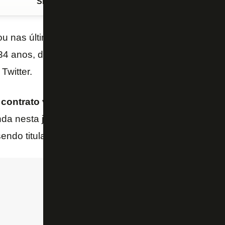
Siga o FogãoNET
no Google Discover
ou nas últimas horas uma
proposta
formal
pelo atac
 34 anos, do
PSV
. A informação é do “Lance!” e de T
Twitter.
 contrato válido até o fim da temporada 2023
. A i
da nesta janela, mas aí o Glorioso teria de negociar
ndo titular no clube holandês e tem vínculo até jun