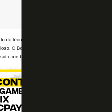
do do técnico
Luís
Castro
e seria o nome para caus
rioso. O Botafogo agora aguarda uma contraproposta
sido conduzidas diretamente por
John Textor
.