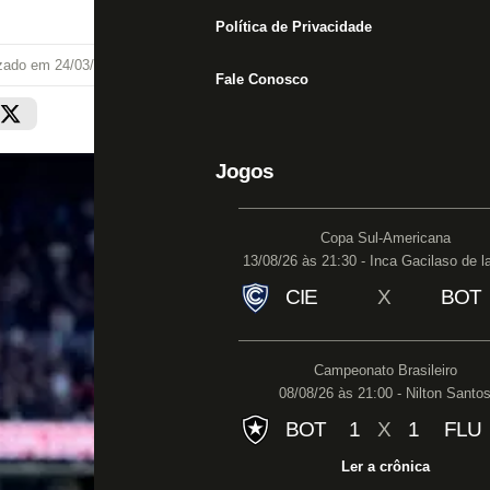
Política de Privacidade
izado em
24/03/22 às 14:38
Fale Conosco
Jogos
Copa Sul-Americana
13/08/26 às 21:30 - Inca Gacilaso de l
CIE
X
BOT
Campeonato Brasileiro
08/08/26 às 21:00 - Nilton Santo
BOT
1
X
1
FLU
Ler a crônica