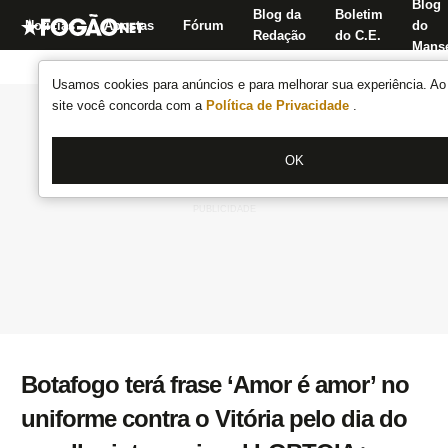
Blog
Blog da
Boletim
Notícias
Apostas
Fórum
do
Redação
do C.E.
Manse
Usamos cookies para anúncios e para melhorar sua experiência. Ao 
site você concorda com a
Política de Privacidade
.
OK
Botafogo terá frase ‘Amor é amor’ no
uniforme contra o Vitória pelo dia do