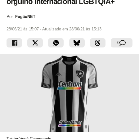
orgulho internacional LGBTQIA+
Por:
FogãoNET
28/06/21 às 15:07
- Atualizado em
28/06/21 às 15:13
0
Twitter/Venê Casagrande