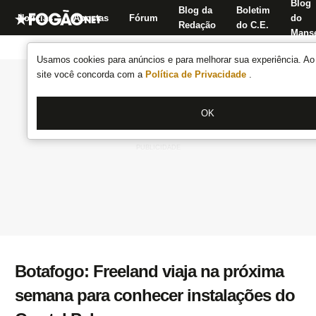
Blog
Blog da
Boletim
Notícias
Apostas
Fórum
do
Redação
do C.E.
Manse
Usamos cookies para anúncios e para melhorar sua experiência. Ao 
site você concorda com a
Política de Privacidade
.
OK
Botafogo: Freeland viaja na próxima
semana para conhecer instalações do