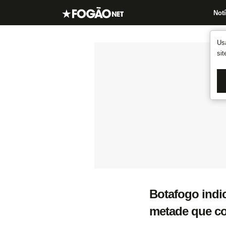
Notí
Us
si
Botafogo indic
metade que c