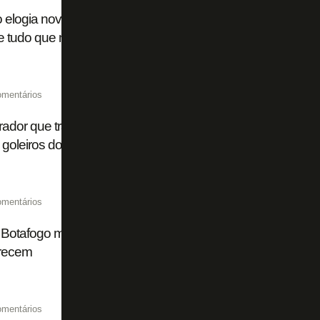
o elogia nova gestão: 'Sabemos um pouco do plano do Botaf
 tudo que nos falam está acontecendo'
omentários
ador que trabalhou com Gabriel Batista e Warleson desta
goleiros do Botafogo e fala até em Seleção Brasileira
omentários
 Botafogo muda todos os goleiros nessa janela; Allan e Jún
recem
omentários