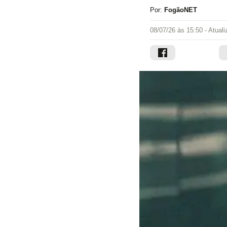
Por:
FogãoNET
08/07/26 às 15:50
- Atual