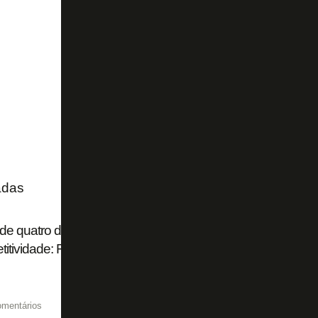
adas
de quatro dias, título brasileiro 'impossível', ambição na S
itividade: Franclim abre o jogo no Botafogo
omentários