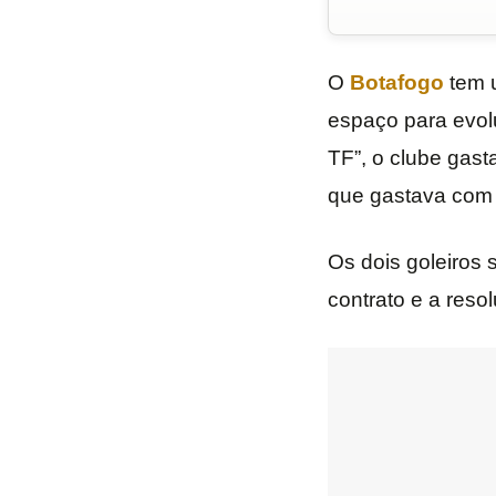
O
Botafogo
tem u
espaço para evolu
TF”, o clube gast
que gastava co
Os dois goleiros 
contrato e a reso