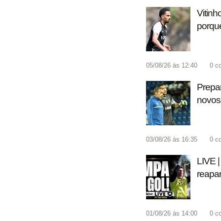
Vitinh
porque
05/08/26 às 12:40
0
c
Prepar
novos 
03/08/26 às 16:35
0
c
LIVE |
reapa
01/08/26 às 14:00
0
c