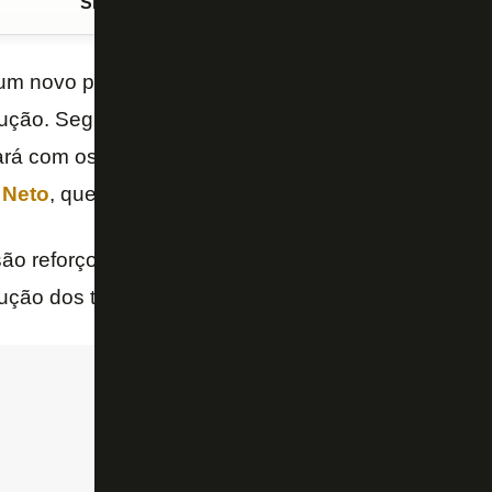
Siga o FogãoNET
no Google Discover
m novo perfil de contratações: jogadores com fome
ção. Segundo informação do jornalista Thiago Frank
ará com os goleiros
Warleson
e
Gabriel Batista
cerc
m
Neto
, que rescindiu o contrato amigavelmente.
são reforços encaminhados no Botafogo, faltando a 
lução dos transfer bans.