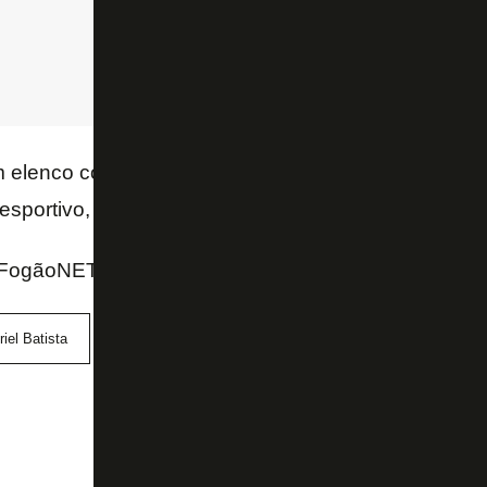
 elenco competitivo dentro da nova realidade finan
ortivo, valorização e lucro futuro.
FogãoNET e Canal do TF
iel Batista
Neto
Warleson