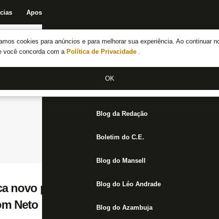
cias
Apostas
Fórum
Blog da Redação
Boletim do C.E.
Fechar menu principal
amos cookies para anúncios e para melhorar sua experiência. Ao continuar n
Notícias do Botafogo
te você concorda com a
Política de Privacidade
.
Fórum
OK
Jogos
Blog da Redação
Boletim do C.E.
Blog do Mansell
Blog do Léo Andrade
a novo perfil e vai gastar com Warleson e G
om Neto
Blog do Azambuja