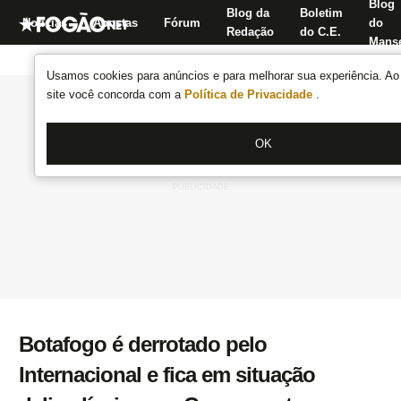
Blog
Blog da
Boletim
Notícias
Apostas
Fórum
do
Redação
do C.E.
Manse
Usamos cookies para anúncios e para melhorar sua experiência. Ao 
site você concorda com a
Política de Privacidade
.
OK
Botafogo é derrotado pelo
Internacional e fica em situação