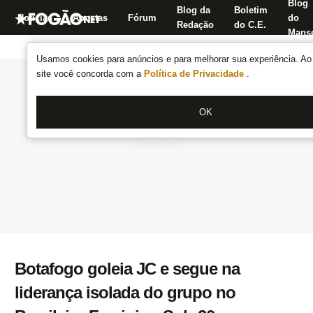
Blog
Blog da
Boletim
Notícias
Apostas
Fórum
do
Redação
do C.E.
Manse
Usamos cookies para anúncios e para melhorar sua experiência. Ao 
site você concorda com a
Política de Privacidade
.
OK
Botafogo goleia JC e segue na
liderança isolada do grupo no