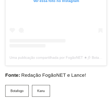
Ver essa foto no Instagram
Uma publicação compartilhada por FogãoNET ★彡 Botafogo FR 👨🏽‍💻🔥 (@fogaonet)
Fonte:
Redação FogãoNET e Lance!
Botafogo
Kanu