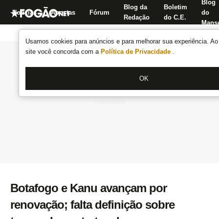
Blog
Blog da
Boletim
Notícias
Apostas
Fórum
do
Redação
do C.E.
Manse
Usamos cookies para anúncios e para melhorar sua experiência. Ao 
site você concorda com a
Política de Privacidade
.
OK
Botafogo e Kanu avançam por
renovação; falta definição sobre