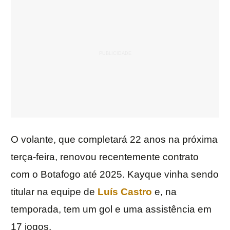
O volante, que completará 22 anos na próxima
terça-feira, renovou recentemente contrato
com o Botafogo até 2025. Kayque vinha sendo
titular na equipe de
Luís
Castro
e, na
temporada, tem um gol e uma assistência em
17 jogos.