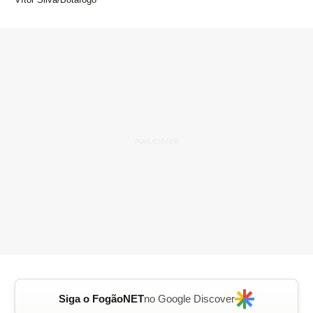
Siga o FogãoNET
no Google Discover