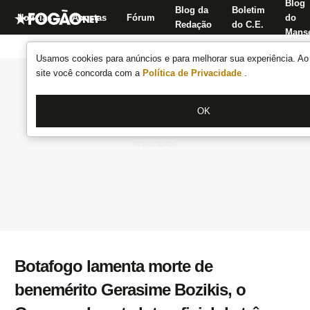
Blog
Blog da
Boletim
Notícias
Apostas
Fórum
do
Redação
do C.E.
Manse
Usamos cookies para anúncios e para melhorar sua experiência. Ao 
site você concorda com a
Política de Privacidade
.
OK
Botafogo lamenta morte de
benemérito Gerasime Bozikis, o