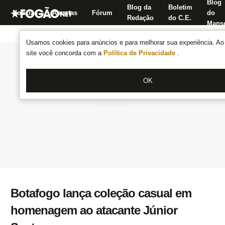
Blog
Blog da
Boletim
Notícias
Apostas
Fórum
do
Redação
do C.E.
Manse
Usamos cookies para anúncios e para melhorar sua experiência. Ao 
site você concorda com a
Política de Privacidade
.
OK
Botafogo lança coleção casual em
homenagem ao atacante Júnior