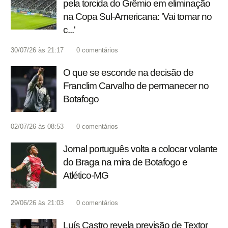
pela torcida do Grêmio em eliminação
na Copa Sul-Americana: 'Vai tomar no
c...'
30/07/26 às 21:17
0
comentários
O que se esconde na decisão de
Franclim Carvalho de permanecer no
Botafogo
02/07/26 às 08:53
0
comentários
Jornal português volta a colocar volante
do Braga na mira de Botafogo e
Atlético-MG
29/06/26 às 21:03
0
comentários
Luís Castro revela previsão de Textor