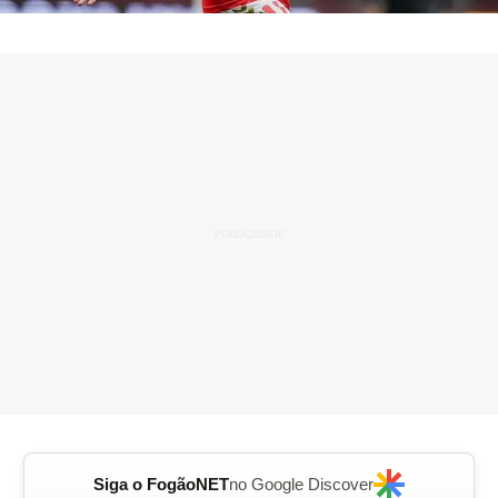
Siga o FogãoNET
no Google Discover