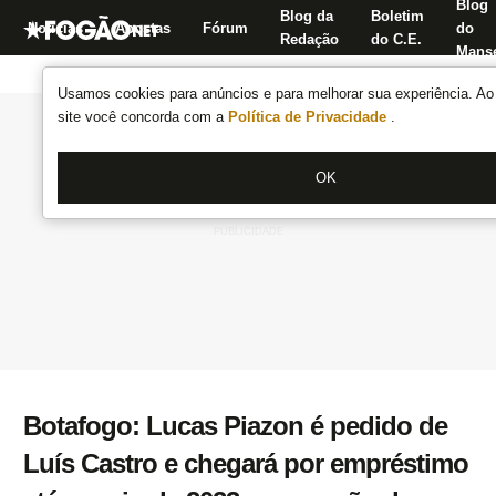
Blog
Blog da
Boletim
Notícias
Apostas
Fórum
do
Redação
do C.E.
Manse
Usamos cookies para anúncios e para melhorar sua experiência. Ao 
site você concorda com a
Política de Privacidade
.
OK
Botafogo: Lucas Piazon é pedido de
Luís Castro e chegará por empréstimo