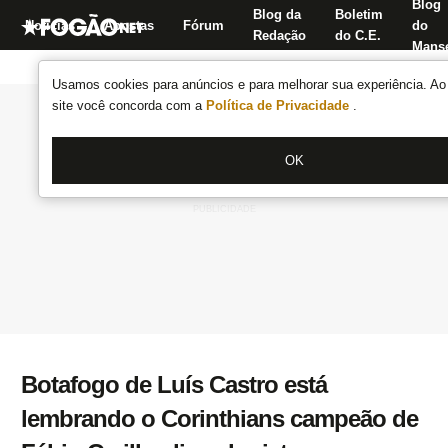
Blog
Blog da
Boletim
Notícias
Apostas
Fórum
do
Redação
do C.E.
Manse
Usamos cookies para anúncios e para melhorar sua experiência. Ao 
site você concorda com a
Política de Privacidade
.
OK
Botafogo de Luís Castro está
lembrando o Corinthians campeão de