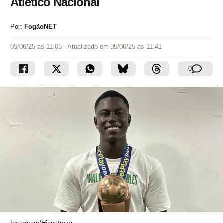
Atlético Nacional
Por:
FogãoNET
05/06/25 às 11:05
- Atualizado em
05/06/25 às 11:41
0
Instagram/Hinestroza