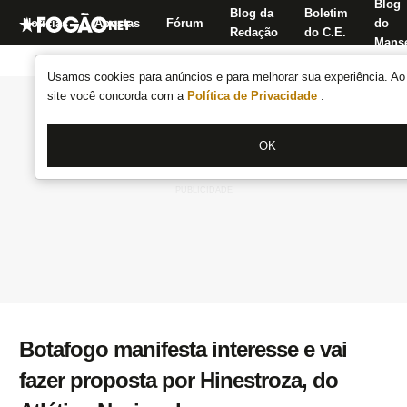
Blog
Blog da
Boletim
Notícias
Apostas
Fórum
do
Redação
do C.E.
Manse
Usamos cookies para anúncios e para melhorar sua experiência. Ao 
site você concorda com a
Política de Privacidade
.
OK
Botafogo manifesta interesse e vai
fazer proposta por Hinestroza, do