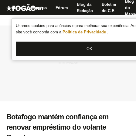
Blog
Blog da
Boletim
Notícias
Apostas
Fórum
do
Redação
do C.E.
Manse
Usamos cookies para anúncios e para melhorar sua experiência. Ao 
site você concorda com a
Política de Privacidade
.
OK
Botafogo mantém confiança em
renovar empréstimo do volante