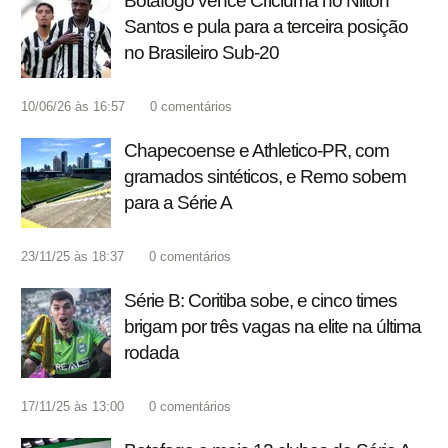
Botafogo vence Criciúma no Nilton
Santos e pula para a terceira posição
no Brasileiro Sub-20
10/06/26 às 16:57
0
comentários
Chapecoense e Athletico-PR, com
gramados sintéticos, e Remo sobem
para a Série A
23/11/25 às 18:37
0
comentários
Série B: Coritiba sobe, e cinco times
brigam por três vagas na elite na última
rodada
17/11/25 às 13:00
0
comentários