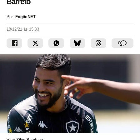
Barreto
Por:
FogãoNET
18/12/21 às 15:03
0
Vitor Silva/Botafogo