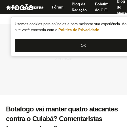
Blog
Blog da
Boletim
Notícias
Apostas
Fórum
do
Redação
do C.E.
Manse
Usamos cookies para anúncios e para melhorar sua experiência. Ao 
site você concorda com a
Política de Privacidade
.
OK
Botafogo vai manter quatro atacantes
contra o Cuiabá? Comentaristas