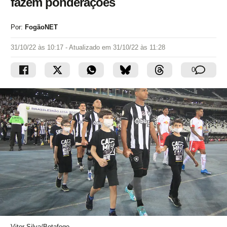
fazem ponderações
Por:
FogãoNET
31/10/22 às 10:17
- Atualizado em
31/10/22 às 11:28
0
Vitor Silva/Botafogo