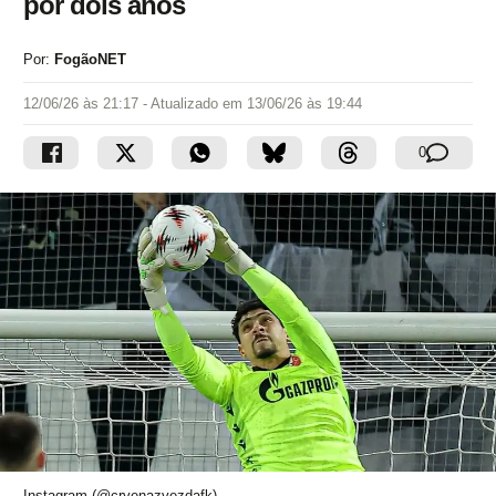
por dois anos
Por:
FogãoNET
12/06/26 às 21:17
- Atualizado em
13/06/26 às 19:44
0
Instagram (@crvenazvezdafk)