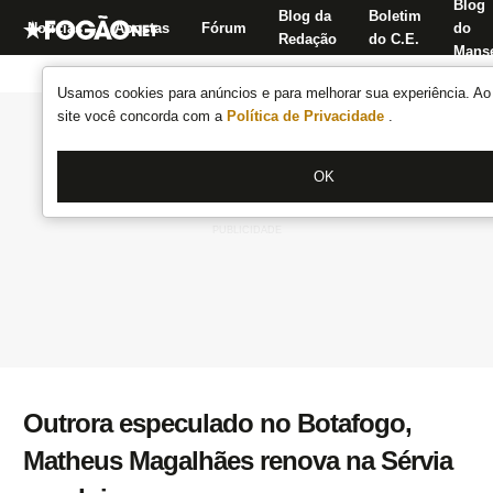
Blog
Blog da
Boletim
Notícias
Apostas
Fórum
do
Redação
do C.E.
Manse
Usamos cookies para anúncios e para melhorar sua experiência. Ao 
site você concorda com a
Política de Privacidade
.
OK
Outrora especulado no Botafogo,
Matheus Magalhães renova na Sérvia