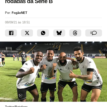
rodadas da Série B
Por:
FogãoNET
08/09/21 às 18:51
0
Twitter/Botafogo