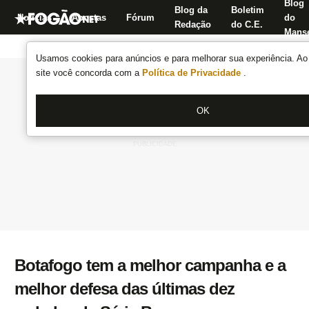
Blog
Blog da
Boletim
Notícias
Apostas
Fórum
do
Redação
do C.E.
Manse
Usamos cookies para anúncios e para melhorar sua experiência. Ao 
site você concorda com a
Política de Privacidade
.
OK
Botafogo tem a melhor campanha e a
melhor defesa das últimas dez