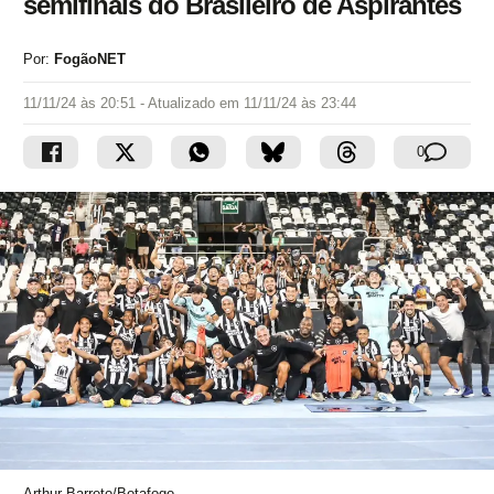
semifinais do Brasileiro de Aspirantes
Por:
FogãoNET
11/11/24 às 20:51
- Atualizado em
11/11/24 às 23:44
0
Arthur Barreto/Botafogo