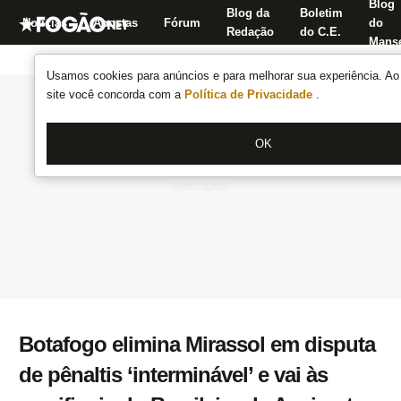
Blog
Blog da
Boletim
Notícias
Apostas
Fórum
do
Redação
do C.E.
Manse
Usamos cookies para anúncios e para melhorar sua experiência. Ao 
site você concorda com a
Política de Privacidade
.
OK
Botafogo elimina Mirassol em disputa
de pênaltis ‘interminável’ e vai às