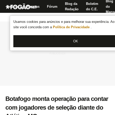
Blog
Blog da
Boletim
Notícias
Apostas
Fórum
do
Redação
do C.E.
Manse
Usamos cookies para anúncios e para melhorar sua experiência. Ao 
site você concorda com a
Política de Privacidade
.
OK
Botafogo monta operação para contar
com jogadores de seleção diante do