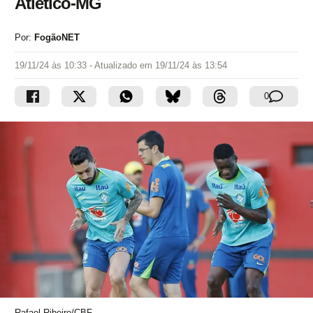
Atlético-MG
Por:
FogãoNET
19/11/24 às 10:33
- Atualizado em
19/11/24 às 13:54
0
Rafael Ribeiro/CBF