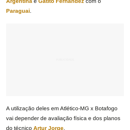
Argentina
e
Gatito Fernández
com o
Paraguai
.
A utilização deles em Atlético-MG x Botafogo
vai depender de avaliação física e dos planos
do técnico
Artur Jorge
.