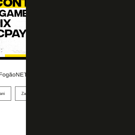
FogãoNET e GE
ani
Zahavi