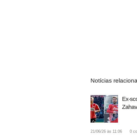
Notícias relacion
Ex-sco
Zahavi
21/06/26 às 11:06
0
co