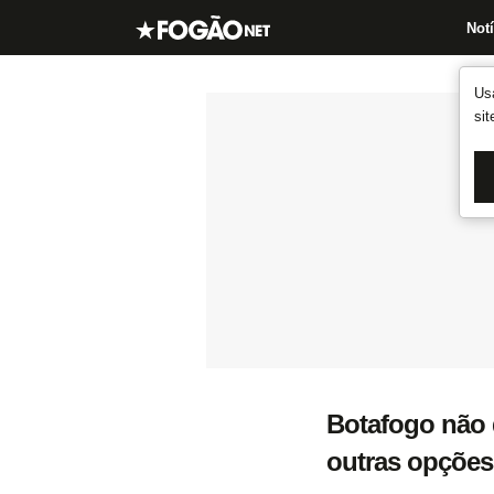
Notí
Us
si
Botafogo não 
outras opções