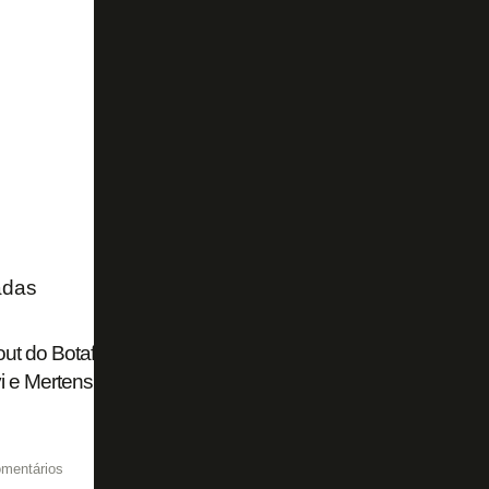
adas
ut do Botafogo recorda ‘megalomania’ no início da era SAF
 e Mertens: ‘Movimentos muito incentivados’
mentários