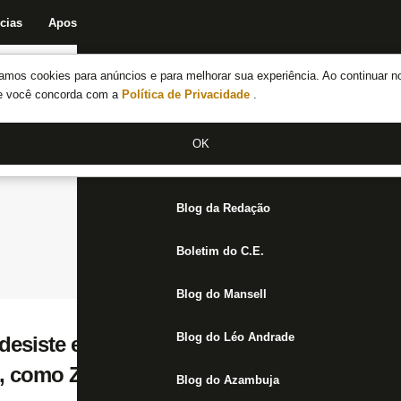
cias
Apostas
Fórum
Blog da Redação
Boletim do C.E.
Fechar menu principal
amos cookies para anúncios e para melhorar sua experiência. Ao continuar n
Notícias do Botafogo
te você concorda com a
Política de Privacidade
.
Fórum
OK
Jogos
Blog da Redação
Boletim do C.E.
Blog do Mansell
Blog do Léo Andrade
desiste e faz contraproposta por Cavani, 
, como Zahavi
Blog do Azambuja