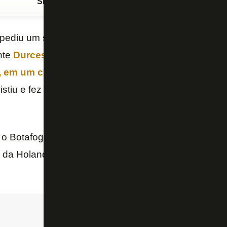
Siga o FogãoNET
no Google Discover
pediu um salário alto ao
Botafogo
. Segundo o come
nte
Durcesio Mello
informou que o
valor solicitado
, em um contrato de três temporadas
. O clube alv
istiu e fez uma contraproposta na última terça-feira.
, o Botafogo estuda outras opções, como o israelen
, da Holanda.
O jogador, inclusive, se animou com