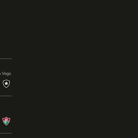
0
a Vega
s