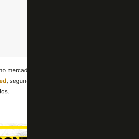
 no mercado, Cavani recebe salário acima de R$ 60 
ted
, segundo a imprensa local. Há clubes da Espan
dos.