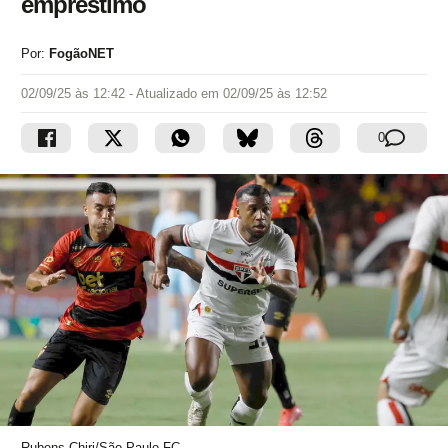
empréstimo
Por:
FogãoNET
02/09/25 às 12:42
- Atualizado em
02/09/25 às 12:52
0
Rubens Chiri/São Paulo FC