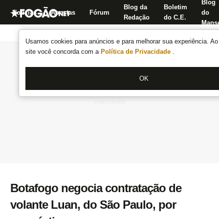
Blog
Blog da
Boletim
Notícias
Apostas
Fórum
do
Redação
do C.E.
Manse
Usamos cookies para anúncios e para melhorar sua experiência. Ao 
site você concorda com a
Política de Privacidade
.
OK
Botafogo negocia contratação de
volante Luan, do São Paulo, por