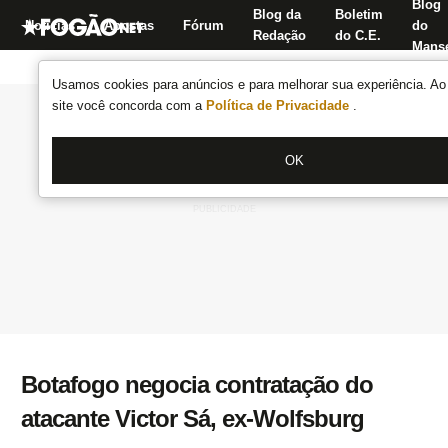
Blog
Blog da
Boletim
Notícias
Apostas
Fórum
do
Redação
do C.E.
Manse
Usamos cookies para anúncios e para melhorar sua experiência. Ao 
site você concorda com a
Política de Privacidade
.
OK
Botafogo negocia contratação do
atacante Victor Sá, ex-Wolfsburg