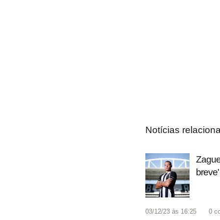
Notícias relacion
Zaguei
breve'
03/12/23 às 16:25
0
c