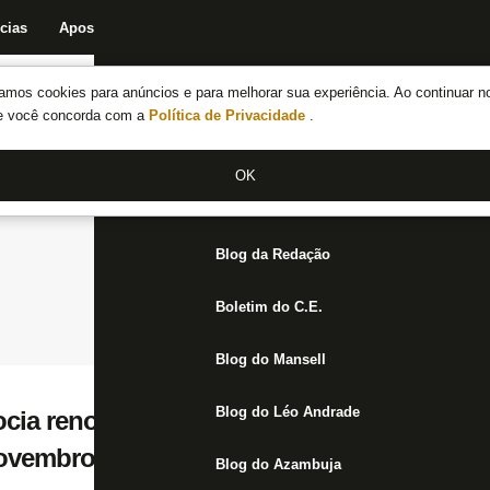
cias
Apostas
Fórum
Blog da Redação
Boletim do C.E.
Fechar menu principal
amos cookies para anúncios e para melhorar sua experiência. Ao continuar n
Notícias do Botafogo
te você concorda com a
Política de Privacidade
.
Fórum
OK
Jogos
Blog da Redação
Boletim do C.E.
Blog do Mansell
Blog do Léo Andrade
cia renovação de zagueiro Ewerton Porto,
novembro
Blog do Azambuja