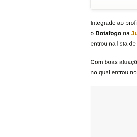
Integrado ao prof
o
Botafogo
na
Ju
entrou na lista d
Com boas atuaç
no qual entrou n