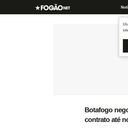
Notí
Us
si
Botafogo nego
contrato até 