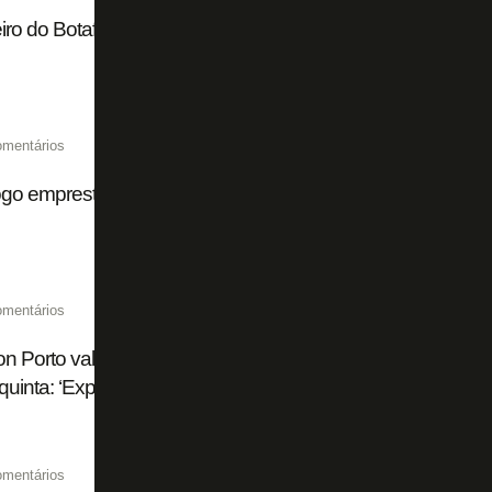
ro do Botafogo B é emprestado para o Juventude B até o
omentários
go empresta zagueiro do time B para o Fluminense-PI
omentários
n Porto valoriza campanha do Botafogo B e projeta cláss
quinta: ‘Expectativa é das melhores possíveis’
omentários