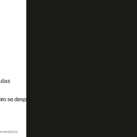
adas
ro se despede do Botafogo: 'Serei eternamente grato! E q
omentários