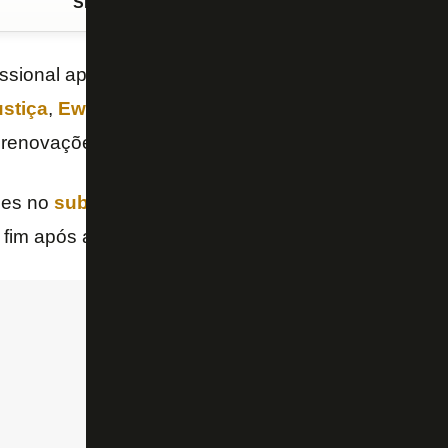
Siga o FogãoNET
no Google Discover
issional após o imbróglio de
Lucas Mezenga
, que 
stiça
,
Ewerton Porto
tem contrato apenas até nov
e renovações do clube. A informação é do site “GE”.
ões no
sub-20
, Ewerton também se saiu bem no jog
o fim após a expulsão de
Kanu
.