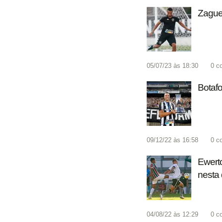
Zaguei
05/07/23 às 18:30
0
c
Botafo
09/12/22 às 16:58
0
c
Ewerto
nesta 
04/08/22 às 12:29
0
c