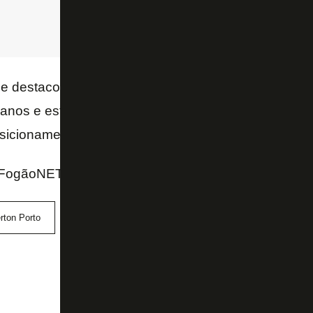
se destacou na
Copa São Paulo de Futebol Júnior
 anos e está emprestado. Com 1,91, ele tem como po
osicionamento.
FogãoNET e GE
rton Porto