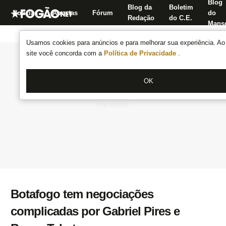
Blog
Blog da
Boletim
Notícias
Apostas
Fórum
do
Redação
do C.E.
Manse
Usamos cookies para anúncios e para melhorar sua experiência. Ao 
site você concorda com a
Política de Privacidade
.
OK
Botafogo tem negociações
complicadas por Gabriel Pires e