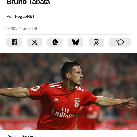
Bruno Tabata
Por:
FogãoNET
08/03/22 às 06:48
0
Divulgação/Benfica