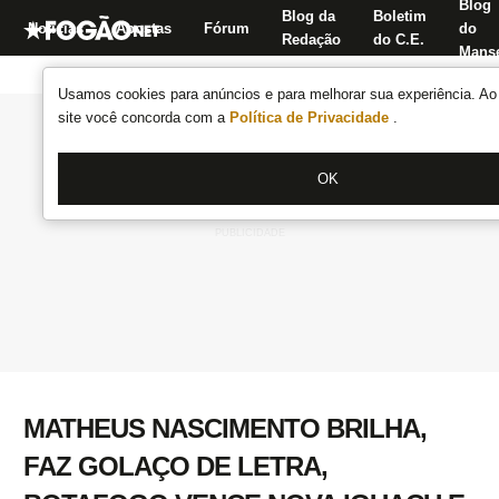
Blog
Blog da
Boletim
Notícias
Apostas
Fórum
do
Redação
do C.E.
Manse
Usamos cookies para anúncios e para melhorar sua experiência. Ao 
site você concorda com a
Política de Privacidade
.
OK
MATHEUS NASCIMENTO BRILHA,
FAZ GOLAÇO DE LETRA,