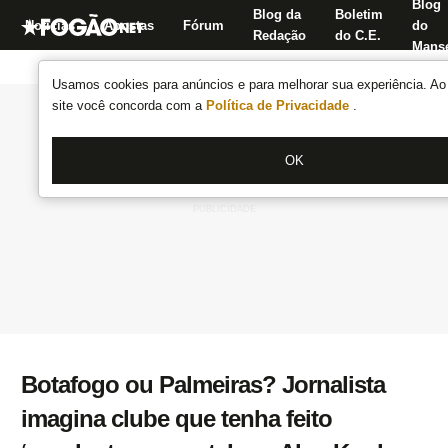
Blog
Blog da
Boletim
Notícias
Apostas
Fórum
do
Redação
do C.E.
Manse
Usamos cookies para anúncios e para melhorar sua experiência. Ao 
site você concorda com a
Política de Privacidade
.
OK
Botafogo ou Palmeiras? Jornalista
imagina clube que tenha feito