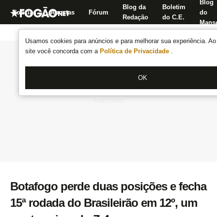
Blog
Blog da
Boletim
Notícias
Apostas
Fórum
do
Redação
do C.E.
Manse
Usamos cookies para anúncios e para melhorar sua experiência. Ao 
site você concorda com a
Política de Privacidade
.
OK
Botafogo perde duas posições e fecha
15ª rodada do Brasileirão em 12º, um