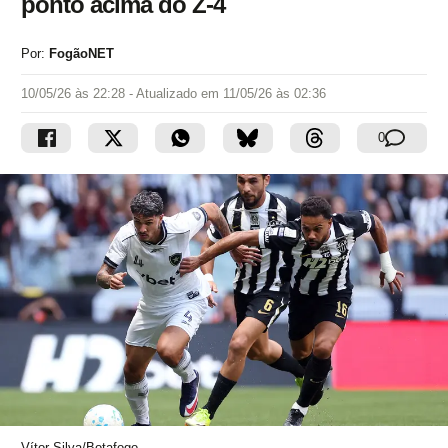
ponto acima do Z-4
Por:
FogãoNET
10/05/26 às 22:28
- Atualizado em
11/05/26 às 02:36
0
Vítor Silva/Botafogo