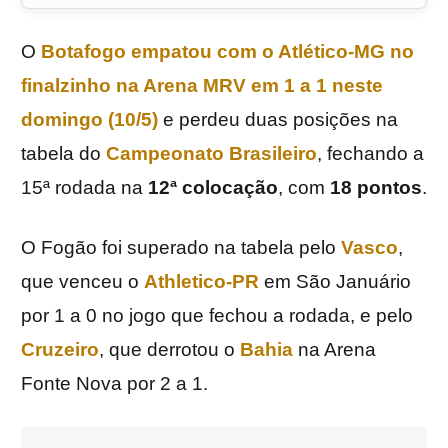
O
Botafogo
empatou com o
Atlético-MG
no
finalzinho na Arena MRV em 1 a 1 neste
domingo (10/5)
e perdeu duas posições na
tabela do
Campeonato Brasileiro
, fechando a
15ª rodada na
12ª
colocação
, com
18
pontos
.
O Fogão foi superado na tabela pelo
Vasco
,
que venceu o
Athletico-PR
em São Januário
por 1 a 0 no jogo que fechou a rodada, e pelo
Cruzeiro
, que derrotou o
Bahia
na Arena
Fonte Nova por 2 a 1.