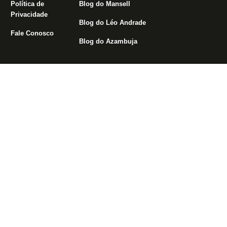
Áreas do Site
Blogs
Assuntos mais
populares
Notícias do Botafogo
Blog da Redação
John Textor
Fórum
Boletim do C.E.
Libertadores
Política de
Blog do Mansell
Privacidade
Blog do Léo Andrade
Fale Conosco
Blog do Azambuja