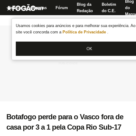
Blog
Blog da
Boletim
Notícias
Apostas
Fórum
do
Redação
do C.E.
Manse
Usamos cookies para anúncios e para melhorar sua experiência. Ao 
site você concorda com a
Política de Privacidade
.
OK
Botafogo perde para o Vasco fora de
casa por 3 a 1 pela Copa Rio Sub-17