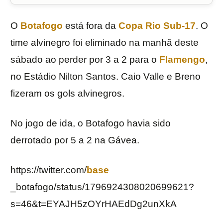
O
Botafogo
está fora da
Copa Rio Sub-17
. O
time alvinegro foi eliminado na manhã deste
sábado ao perder por 3 a 2 para o
Flamengo
,
no Estádio Nilton Santos. Caio Valle e Breno
fizeram os gols alvinegros.
No jogo de ida, o Botafogo havia sido
derrotado por 5 a 2 na Gávea.
https://twitter.com/
base
_botafogo/status/1796924308020699621?
s=46&t=EYAJH5zOYrHAEdDg2unXkA