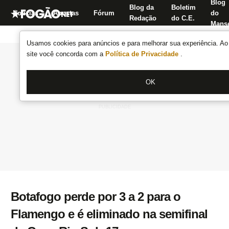
Blog
Blog da
Boletim
Notícias
Apostas
Fórum
do
Redação
do C.E.
Manse
Usamos cookies para anúncios e para melhorar sua experiência. Ao 
site você concorda com a
Política de Privacidade
.
OK
Botafogo perde por 3 a 2 para o
Flamengo e é eliminado na semifinal