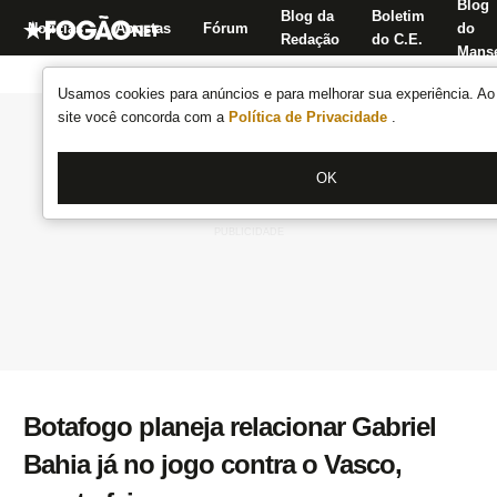
Blog
Blog da
Boletim
Notícias
Apostas
Fórum
do
Redação
do C.E.
Manse
Usamos cookies para anúncios e para melhorar sua experiência. Ao 
site você concorda com a
Política de Privacidade
.
OK
Botafogo planeja relacionar Gabriel
Bahia já no jogo contra o Vasco,