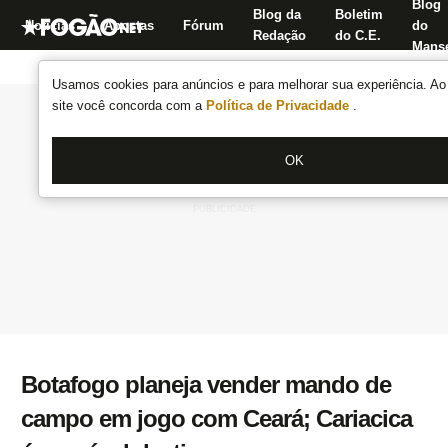
Blog
Blog da
Boletim
Notícias
Apostas
Fórum
do
Redação
do C.E.
Manse
Usamos cookies para anúncios e para melhorar sua experiência. Ao 
site você concorda com a
Política de Privacidade
.
OK
Botafogo planeja vender mando de
campo em jogo com Ceará; Cariacica