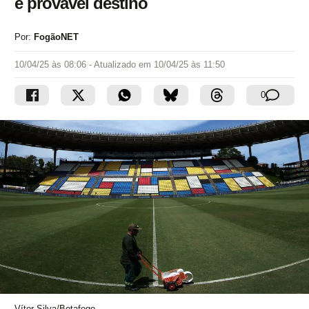
é provável destino
Por:
FogãoNET
10/04/25 às 08:06
- Atualizado em
10/04/25 às 11:50
0
Vítor Silva/Botafogo