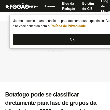
Blog
Blog da
Boletim
Notícias
Apostas
Fórum
do
Redação
do C.E.
Manse
Usamos cookies para anúncios e para melhorar sua experiência. Ao 
site você concorda com a
Política de Privacidade
.
OK
Botafogo pode se classificar
diretamente para fase de grupos da