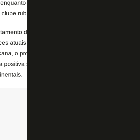
enquanto o Athletico-PR, que disputa a final da com
 clube rubro-negro, está em sexto.
amento de Matemática da Universidade Federal de
es atuais do Botafogo garantir vaga na Libertadore
ana, o prospecto é maior: 62,3%. Por isso, o time al
positiva se quiser garantir a participação em algu
nentais.