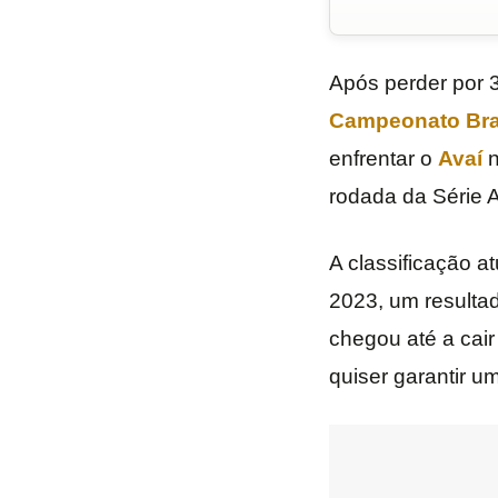
Após perder por 3
Campeonato Bras
enfrentar o
Avaí
n
rodada da Série A
A classificação a
2023, um resultad
chegou até a cair
quiser garantir u