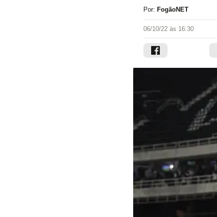
Por:
FogãoNET
06/10/22 às 16:30