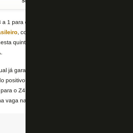
Siga o FogãoNET
no Google Discover
 a 1 para o Palmeiras, o
Botafogo
foi ao décimo lug
ileiro
, com 37 pontos. Agora, o time alvinegro se 
esta quinta-feira (6), na Ressacada, em Florianópoli
.
tual já garantiria ao time carioca uma vaga na Copa
o positivo após um início de temporada turbulento -
 para o Z4. No entanto, a equipe precisa subir ainda
ma vaga na próxima pré-Libertadores.