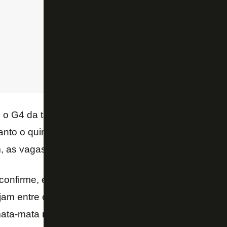
 o G4 da tabela garante vaga na fase de grupos do 
anto o quinto e o sexto colocados passam para as pr
 as vagas podem ir até o oitavo colocado.
 confirme, é preciso que os campeões da Copa do Br
jam entre os seis primeiros do Brasileiro. O Corinth
ta-mata nacional, estão em quarto e quinto na tabe