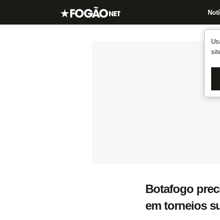
Notí
Us
si
Botafogo preci
em torneios s