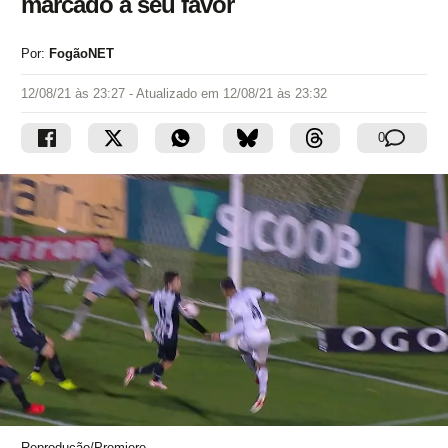
marcado a seu favor
Por:
FogãoNET
12/08/21 às 23:27
- Atualizado em
12/08/21 às 23:32
0
Reprodução/Premiere