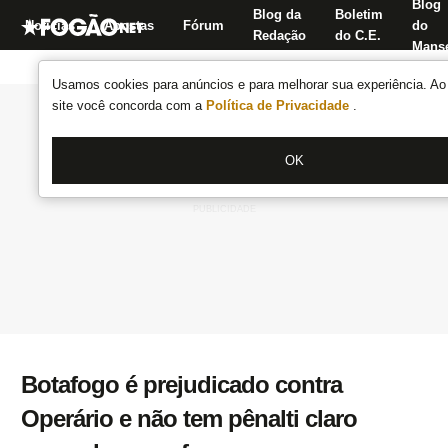
Blog
Blog da
Boletim
Notícias
Apostas
Fórum
do
Redação
do C.E.
Manse
Usamos cookies para anúncios e para melhorar sua experiência. Ao 
site você concorda com a
Política de Privacidade
.
OK
Botafogo é prejudicado contra
Operário e não tem pênalti claro