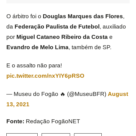
O árbitro foi o
Douglas Marques das Flores
,
da
Federação Paulista de Futebol
, auxiliado
por
Miguel Cataneo Ribeiro da Costa
e
Evandro de Melo Lima
, também de SP.
E o assalto não para!
pic.twitter.com/nxYIY6pRSO
— Museu do Fogão 🔥 (@MuseuBFR)
August
13, 2021
Fonte:
Redação FogãoNET