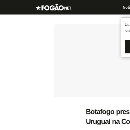
Notí
Us
si
Botafogo pres
Uruguai na Co