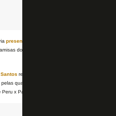
via
presentado Neymar
, da Seleção Brasileira, e
Cu
camisas do clube, além do
presidente da Conmebol
n Santos
receberá ainda mais dois jogos nesta Copa
a, pelas quartas de final; e depois uma semifinal, en
e Peru x Paraguai.