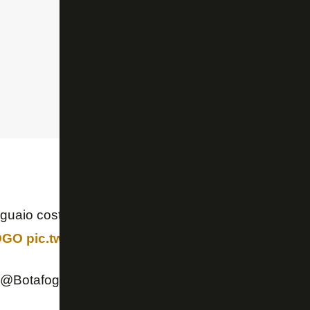
uguaio costuma ir bem, hein
@ECavaniOfficial
👀
OGO
pic.twitter.com/LIhstTaeqj
 (@Botafogo)
June 29, 2021