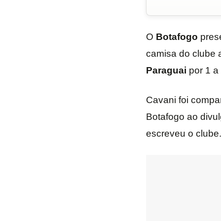
O
Botafogo
pres
camisa do clube a
Paraguai
por 1 a
Cavani foi compa
Botafogo ao divul
escreveu o clube