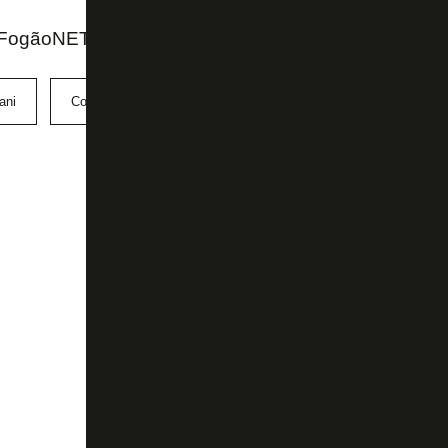
 FogãoNET
ani
Copa América
Estádio Nilton Santos
Uruguai