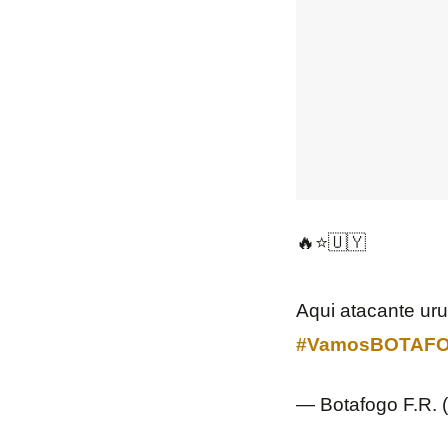
🔥⭐️🇺🇾
Aqui atacante ur
#VamosBOTAF
— Botafogo F.R.