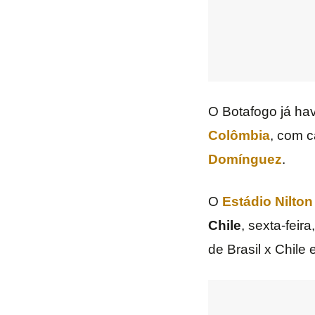
O Botafogo já ha
Colômbia
, com 
Domínguez
.
O
Estádio Nilto
Chile
, sexta-feir
de Brasil x Chile 