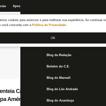
cias
Apostas
Fórum
Blog da Redação
Boletim do C.E.
Fechar menu principal
amos cookies para anúncios e para melhorar sua experiência. Ao continuar n
Notícias do Botafogo
te você concorda com a
Política de Privacidade
.
Fórum
OK
Jogos
Blog da Redação
Boletim do C.E.
Blog do Mansell
Blog do Léo Andrade
enteia Cavani com camisa do clube após vi
pa América
Blog do Azambuja