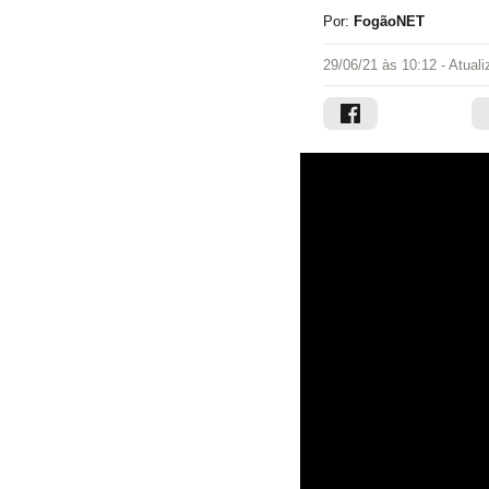
Por:
FogãoNET
29/06/21 às 10:12
- Atual