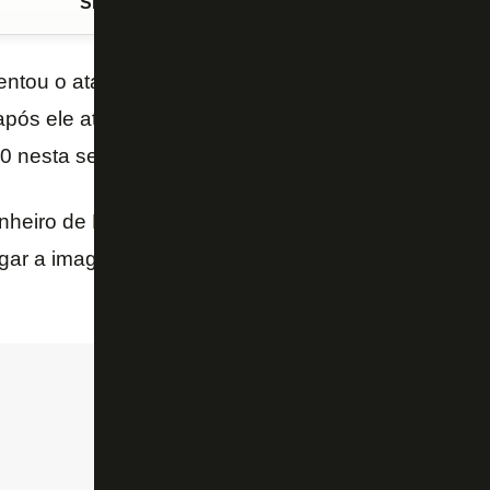
Siga o FogãoNET
no Google Discover
entou o atacante
Edinson Cavani
, do
Manchester 
pós ele atuar – e marcar o gol – na vitória do
Urugu
 0 nesta segunda-feira, no Estádio Nilton Santos, pe
nheiro de
Loco Abreu
na seleção uruguaia, o que m
gar a imagem: “Aqui atacante uruguaio costuma ir be
.